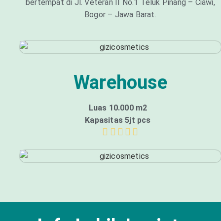
bertempat di Jl. Veteran II No.1 Teluk Pinang – Ciawi,
Bogor – Jawa Barat.
Warehouse
Luas 10.000 m2
Kapasitas 5jt pcs




