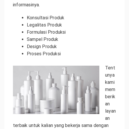
informasinya.
Konsultasi Produk
Legalitas Produk
Formulasi Produksi
Sampel Produk
Design Produk
Proses Produksi
Tent
unya
kami
mem
berik
an
layan
an
terbaik untuk kalian yang bekerja sama dengan