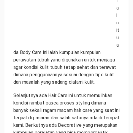
l
a
i
n
it
u
a
da Body Care ini ialah kumpulan kumpulan
perawatan tubuh yang digunakan untuk menjaga
agar kondisi kulit tubuh tetap sehat dan terawat
dimana penggunaannya sesuai dengan tipe kulit
dan masalah yang sedang dialami kulit.
Selanjutnya ada Hair Care ini untuk memulihkan
kondisi rambut pasca proses styling dimana
banyak sekali ragam macam hair care yang saat ini
terjual di pasaran dan salah satunya ada di tempat
kami. Berikutnya ada Decorative yang merupakan
kumpulan peralatan yang bisa mempercantik