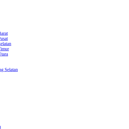
Barat
Pusat
elatan
Timur
Utara
ng Selatan
h