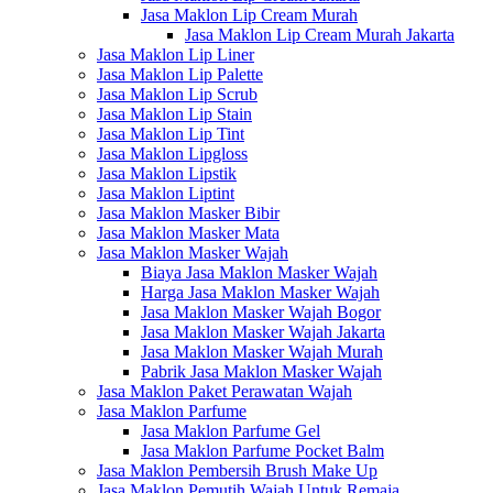
Jasa Maklon Lip Cream Murah
Jasa Maklon Lip Cream Murah Jakarta
Jasa Maklon Lip Liner
Jasa Maklon Lip Palette
Jasa Maklon Lip Scrub
Jasa Maklon Lip Stain
Jasa Maklon Lip Tint
Jasa Maklon Lipgloss
Jasa Maklon Lipstik
Jasa Maklon Liptint
Jasa Maklon Masker Bibir
Jasa Maklon Masker Mata
Jasa Maklon Masker Wajah
Biaya Jasa Maklon Masker Wajah
Harga Jasa Maklon Masker Wajah
Jasa Maklon Masker Wajah Bogor
Jasa Maklon Masker Wajah Jakarta
Jasa Maklon Masker Wajah Murah
Pabrik Jasa Maklon Masker Wajah
Jasa Maklon Paket Perawatan Wajah
Jasa Maklon Parfume
Jasa Maklon Parfume Gel
Jasa Maklon Parfume Pocket Balm
Jasa Maklon Pembersih Brush Make Up
Jasa Maklon Pemutih Wajah Untuk Remaja