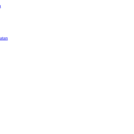
n
atan