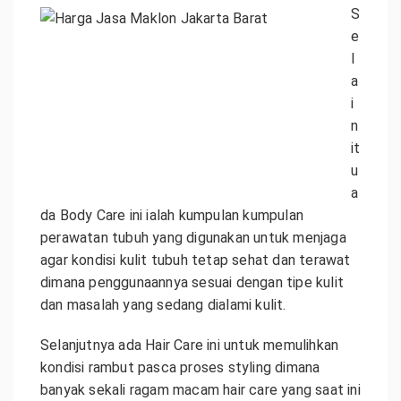
S
e
l
a
i
n
it
u
a
da Body Care ini ialah kumpulan kumpulan
perawatan tubuh yang digunakan untuk menjaga
agar kondisi kulit tubuh tetap sehat dan terawat
dimana penggunaannya sesuai dengan tipe kulit
dan masalah yang sedang dialami kulit.
Selanjutnya ada Hair Care ini untuk memulihkan
kondisi rambut pasca proses styling dimana
banyak sekali ragam macam hair care yang saat ini