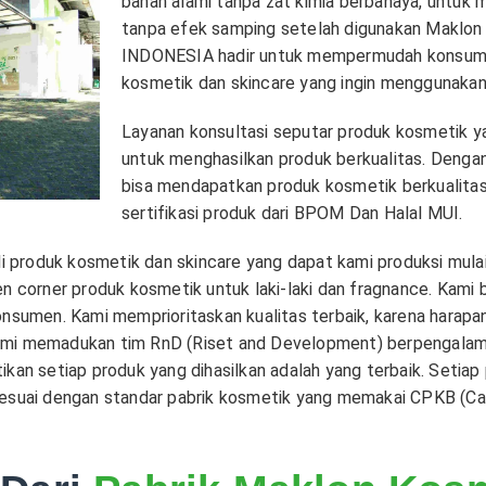
bahan alami tanpa zat kimia berbahaya, untuk
tanpa efek samping setelah digunakan Maklon 
INDONESIA hadir untuk mempermudah konsumen
kosmetik dan skincare yang ingin menggunakan
Layanan konsultasi seputar produk kosmetik ya
untuk menghasilkan produk berkualitas. Deng
bisa mendapatkan produk kosmetik berkualitas
sertifikasi produk dari BPOM Dan Halal MUI.
li produk kosmetik dan skincare yang dapat kami produksi mulai
en corner produk kosmetik untuk laki-laki dan fragnance. Kami
onsumen. Kami memprioritaskan kualitas terbaik, karena harapa
ami memadukan tim RnD (Riset and Development) berpengalama
kan setiap produk yang dihasilkan adalah yang terbaik. Setiap 
 sesuai dengan standar pabrik kosmetik yang memakai CPKB (