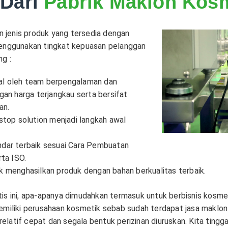
 Dari
Pabrik Maklon Kosm
 jenis produk yang tersedia dengan
menggunakan tingkat kepuasan pelanggan
ng :
nal oleh team berpengalaman dan
an harga terjangkau serta bersifat
an.
top solution menjadi langkah awal
andar terbaik sesuai Cara Pembuatan
ta ISO.
 menghasilkan produk dengan bahan berkualitas terbaik.
is ini, apa-apanya dimudahkan termasuk untuk berbisnis kosmet
memiliki perusahaan kosmetik sebab sudah terdapat jasa mak
latif cepat dan segala bentuk perizinan diuruskan. Kita ting