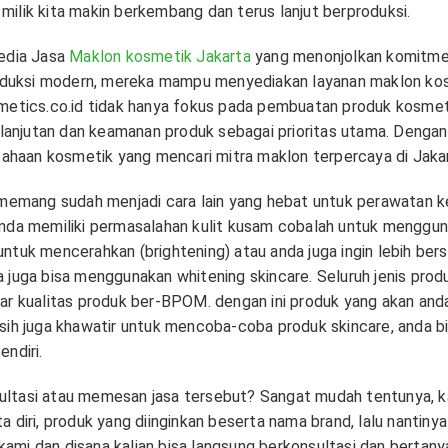
ilik kita makin berkembang dan terus lanjut berproduksi.
yedia Jasa
Maklon kosmetik Jakarta
yang menonjolkan komitmen 
produksi modern, mereka mampu menyediakan layanan maklon ko
metics.co.id tidak hanya fokus pada pembuatan produk kosmetik
njutan dan keamanan produk sebagai prioritas utama. Dengan 
usahaan kosmetik yang mencari mitra maklon terpercaya di Jaka
 memang sudah menjadi cara lain yang hebat untuk perawatan ke
anda memiliki permasalahan kulit kusam cobalah untuk menggun
ntuk mencerahkan (brightening) atau anda juga ingin lebih bers
 juga bisa menggunakan whitening skincare. Seluruh jenis prod
ar kualitas produk ber-BPOM. dengan ini produk yang akan anda
sih juga khawatir untuk mencoba-coba produk skincare, anda b
ndiri.
ltasi atau memesan jasa tersebut? Sangat mudah tentunya, ka
 diri, produk yang diinginkan beserta nama brand, lalu nantinya
ami dan disana kalian bisa langsung berkonsultasi dan bertan