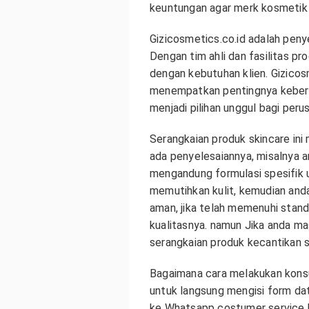
keuntungan agar merk kosmetik m
Gizicosmetics.co.id adalah pen
Dengan tim ahli dan fasilitas 
dengan kebutuhan klien. Gizicos
menempatkan pentingnya keberla
menjadi pilihan unggul bagi per
Serangkaian produk skincare ini
ada penyelesaiannya, misalnya 
mengandung formulasi spesifik u
memutihkan kulit, kemudian anda
aman, jika telah memenuhi stand
kualitasnya. namun Jika anda ma
serangkaian produk kecantikan se
Bagaimana cara melakukan konsu
untuk langsung mengisi form data
ke Whatsapp costumer service k