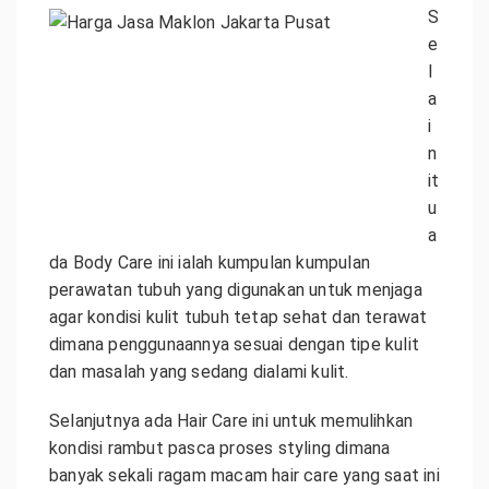
S
e
l
a
i
n
it
u
a
da Body Care ini ialah kumpulan kumpulan
perawatan tubuh yang digunakan untuk menjaga
agar kondisi kulit tubuh tetap sehat dan terawat
dimana penggunaannya sesuai dengan tipe kulit
dan masalah yang sedang dialami kulit.
Selanjutnya ada Hair Care ini untuk memulihkan
kondisi rambut pasca proses styling dimana
banyak sekali ragam macam hair care yang saat ini