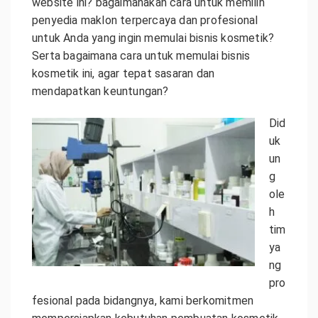
website ini? bagaimanakah cara untuk memilih
penyedia maklon terpercaya dan profesional
untuk Anda yang ingin memulai bisnis kosmetik?
Serta bagaimana cara untuk memulai bisnis
kosmetik ini, agar tepat sasaran dan
mendapatkan keuntungan?
Did
uk
un
g
ole
h
tim
ya
ng
pro
fesional pada bidangnya, kami berkomitmen