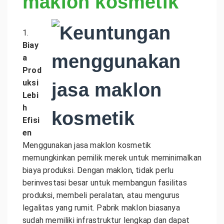
maklon kosmetik
1.
Biay
a
Prod
uksi
Lebi
h
Efisi
en
Menggunakan jasa maklon kosmetik
memungkinkan pemilik merek untuk meminimalkan
biaya produksi. Dengan maklon, tidak perlu
berinvestasi besar untuk membangun fasilitas
produksi, membeli peralatan, atau mengurus
legalitas yang rumit. Pabrik maklon biasanya
sudah memiliki infrastruktur lengkap dan dapat