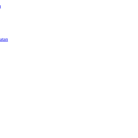
n
atan