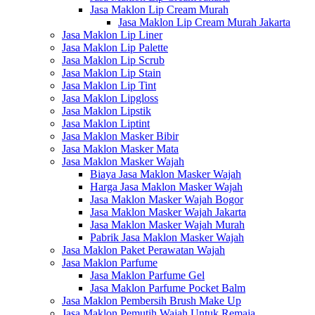
Jasa Maklon Lip Cream Murah
Jasa Maklon Lip Cream Murah Jakarta
Jasa Maklon Lip Liner
Jasa Maklon Lip Palette
Jasa Maklon Lip Scrub
Jasa Maklon Lip Stain
Jasa Maklon Lip Tint
Jasa Maklon Lipgloss
Jasa Maklon Lipstik
Jasa Maklon Liptint
Jasa Maklon Masker Bibir
Jasa Maklon Masker Mata
Jasa Maklon Masker Wajah
Biaya Jasa Maklon Masker Wajah
Harga Jasa Maklon Masker Wajah
Jasa Maklon Masker Wajah Bogor
Jasa Maklon Masker Wajah Jakarta
Jasa Maklon Masker Wajah Murah
Pabrik Jasa Maklon Masker Wajah
Jasa Maklon Paket Perawatan Wajah
Jasa Maklon Parfume
Jasa Maklon Parfume Gel
Jasa Maklon Parfume Pocket Balm
Jasa Maklon Pembersih Brush Make Up
Jasa Maklon Pemutih Wajah Untuk Remaja