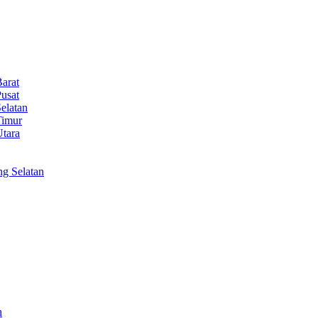
Barat
Pusat
elatan
Timur
Utara
ng Selatan
h