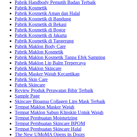
Pabrik Handbody Pemutih Badan Terbaik
Pabrik Kosmetik
Pabrik Kosmetik Aman dan Halal
Pabrik Kosmetik di Bandung
Pabrik Kosmetik di Bekasi
Pabrik Kosmetik di Bogor
Pabrik Kosmetik di Jakarta
Pabrik Kosmetik di Tangerang
Pabrik Maklon Body Care
Pabrik Maklon Kosmetik
Pabrik Maklon Kosmetik Tanpa Efek Samping
Pabrik Maklon Lip Balm Terpercaya
Pabrik Maklon Skincare
Pabrik Masker Wajah Kecantikan
Pabrik Skin Care
Pabrik Skincare
Review Produk Perawatan Bibir Terbaik
Sample Page
Skincare Bioaqua Collagen Lips Mask Terbaik
Tempat Maklon Masker Wajah
Tempat Maklon Sabun Klinskin Untuk Wajah
Tempat Pembuatan Moisturizing
Tempat Pembuatan Skincare BPOM
Tempat Pembuatan Skincare Halal
The New UMoMA Opens its Doors