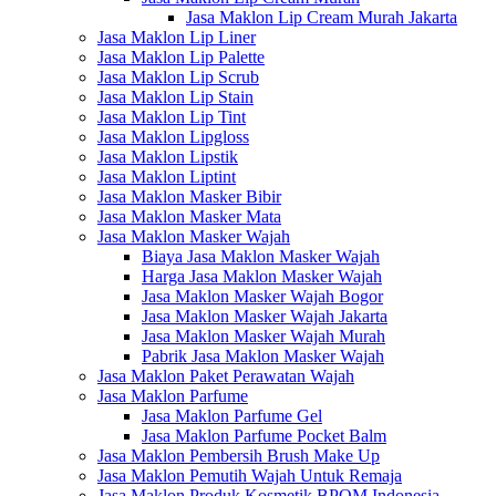
Jasa Maklon Lip Cream Murah Jakarta
Jasa Maklon Lip Liner
Jasa Maklon Lip Palette
Jasa Maklon Lip Scrub
Jasa Maklon Lip Stain
Jasa Maklon Lip Tint
Jasa Maklon Lipgloss
Jasa Maklon Lipstik
Jasa Maklon Liptint
Jasa Maklon Masker Bibir
Jasa Maklon Masker Mata
Jasa Maklon Masker Wajah
Biaya Jasa Maklon Masker Wajah
Harga Jasa Maklon Masker Wajah
Jasa Maklon Masker Wajah Bogor
Jasa Maklon Masker Wajah Jakarta
Jasa Maklon Masker Wajah Murah
Pabrik Jasa Maklon Masker Wajah
Jasa Maklon Paket Perawatan Wajah
Jasa Maklon Parfume
Jasa Maklon Parfume Gel
Jasa Maklon Parfume Pocket Balm
Jasa Maklon Pembersih Brush Make Up
Jasa Maklon Pemutih Wajah Untuk Remaja
Jasa Maklon Produk Kosmetik BPOM Indonesia