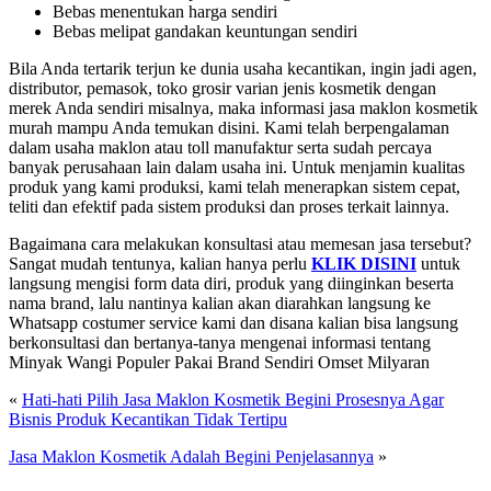
Bebas menentukan harga sendiri
Bebas melipat gandakan keuntungan sendiri
Bila Anda tertarik terjun ke dunia usaha kecantikan, ingin jadi agen,
distributor, pemasok, toko grosir varian jenis kosmetik dengan
merek Anda sendiri misalnya, maka informasi jasa maklon kosmetik
murah mampu Anda temukan disini. Kami telah berpengalaman
dalam usaha maklon atau toll manufaktur serta sudah percaya
banyak perusahaan lain dalam usaha ini. Untuk menjamin kualitas
produk yang kami produksi, kami telah menerapkan sistem cepat,
teliti dan efektif pada sistem produksi dan proses terkait lainnya.
Bagaimana cara melakukan konsultasi atau memesan jasa tersebut?
Sangat mudah tentunya, kalian hanya perlu
KLIK DISINI
untuk
langsung mengisi form data diri, produk yang diinginkan beserta
nama brand, lalu nantinya kalian akan diarahkan langsung ke
Whatsapp costumer service kami dan disana kalian bisa langsung
berkonsultasi dan bertanya-tanya mengenai informasi tentang
M
inyak Wangi Populer Pakai Brand Sendiri Omset Milyaran
«
Hati-hati Pilih Jasa Maklon Kosmetik Begini Prosesnya Agar
Bisnis Produk Kecantikan Tidak Tertipu
Jasa Maklon Kosmetik Adalah Begini Penjelasannya
»