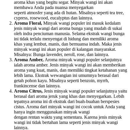
aroma khas yang begitu segar. Minyak wangi ini akan
membawa Anda pada nuansa menyegarkan
seperti atmosfer yang ada di hutan. Misalnya seperti tea tree,
cypress, rosewood, eucalyptus dan lainnya.
Aroma Floral,
Minyak wangi populer ini masuk kedalam
jenis minyak wangi dari aroma bunga yang mudah di sukai
oleh indra penciuman manusia. Selama ekstrak wangi bunga
ini tidak terlalu menyengat di hidung dan memiliki aroma
khas yang lembut, manis, dan bernuansa indah. Maka jenis
minyak wangi ini akan populer di kalangan masyarakat.
Misalnya: Bunga lavender, neroll, rose, dan lainnya.
Aroma Amber,
Aroma minyak wangi populer selanjutnya
ialah aroma amber. Jenis minyak wangi ini akan memberikan
aroma yang kuat, manis, dan memiliki tingkat ketahanan yang
lebih lama. Ekstrak wewangian ini umumnya berasal dari
getah pohon kayu. Misalnya seperti benzoin, myrrh,
frankincense dan lainnya.
Aroma Citrus,
Jenis minyak wangi populer selanjutnya yaitu
berasal dari aroma jeruk yang khas dan menyegarkan. Lebih
tepatnya aroma ini di ekstrak dari buah-buahan berspesies
cistus. Aroma dari minyak wangi ini cocok untuk Anda yang
hanya ingin menggunakan minyak wangi
dengan rentan waktu yang sementara. Karena jenis minyak
wangi ini tidak bertahan lama seperti jenis minyak wangi
lainnya.